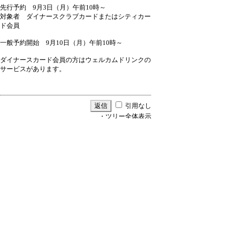
先行予約 9月3日（月）午前10時～
対象者 ダイナースクラブカードまたはシティカー
ド会員
一般予約開始 9月10日（月）午前10時～
ダイナースカード会員の方はウェルカムドリンクの
サービスがあります。
引用なし
・ツリー全体表示
【30】ダイナースクラブ フランス レストラン
▼
ウィーク 2012
≪
アイスエア
12/8/2(木) 18:00
【31】Re:ダイナースクラブ フランス レストラ
ンウィーク ...
アイスエア
12/8/2(木) 18:08
【38】Re:ダイナースクラブ フランス レストラ
ンウィーク ...
アイスエア
12/8/26(日) 22:38
新規投稿
|
ツリー表示
|
スレッド表示
|
一覧表示
|
ト
ピック表示
|
番号順表示
|
検索
|
留意事項
|
設定
|
ホ
ーム
|
宿泊記リンク集
｜