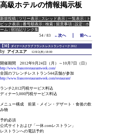
高級ホテルの情報掲示板
新規投稿
|
ツリー表示
|
スレッド表示
|
一覧表示
|
ト
ピック表示
|
番号順表示
|
検索
|
留意事項
|
設定
|
ホ
ーム
|
宿泊記リンク集
｜
54 / 83
←次へ
前へ→
【30】
ダイナースクラブ フランス レストランウィーク 2012
by
アイスエア
12/8/2(木) 18:00
開催期間 2012年9月24日（月）～10月7日（日）
http://www.francerestaurantweek.com/
全国のフレンチレストラン544店舗が参加
http://www.francerestaurantweek.com/restaurant/
ランチ2,012円税サービス料込
ディナー5,000円税サービス料込
メニュー構成 前菜・メイン・デザート・食後の飲
み物
予約必須
公式サイトおよび「一休.comレストラン」
レストランへの電話予約