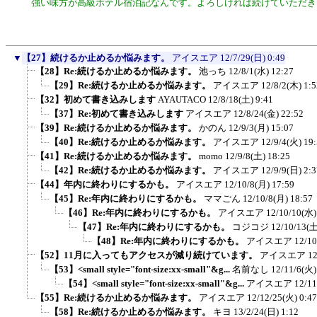
強い味方が高級ホテル宿泊記なんです。よろしければ続けていただき
▼
【27】続けるか止めるか悩みます。
アイスエア
12/7/29(日) 0:49
【28】Re:続けるか止めるか悩みます。
池っち
12/8/1(水) 12:27
【29】Re:続けるか止めるか悩みます。
アイスエア
12/8/2(木) 1:5
【32】初めて書き込みします
AYAUTACO
12/8/18(土) 9:41
【37】Re:初めて書き込みします
アイスエア
12/8/24(金) 22:52
【39】Re:続けるか止めるか悩みます。
かのん
12/9/3(月) 15:07
【40】Re:続けるか止めるか悩みます。
アイスエア
12/9/4(火) 19
【41】Re:続けるか止めるか悩みます。
momo
12/9/8(土) 18:25
【42】Re:続けるか止めるか悩みます。
アイスエア
12/9/9(日) 2:3
【44】年内に終わりにするかも。
アイスエア
12/10/8(月) 17:59
【45】Re:年内に終わりにするかも。
ママごん
12/10/8(月) 18:57
【46】Re:年内に終わりにするかも。
アイスエア
12/10/10(水)
【47】Re:年内に終わりにするかも。
コジコジ
12/10/13(土
【48】Re:年内に終わりにするかも。
アイスエア
12/10
【52】11月に入ってもアクセスが減り続けています。
アイスエア
12
【53】<small style="font-size:xx-small"&g...
名前なし
12/11/6(火)
【54】<small style="font-size:xx-small"&g...
アイスエア
12/11
【55】Re:続けるか止めるか悩みます。
アイスエア
12/12/25(火) 0:47
【58】Re:続けるか止めるか悩みます。
キヨ
13/2/24(日) 1:12