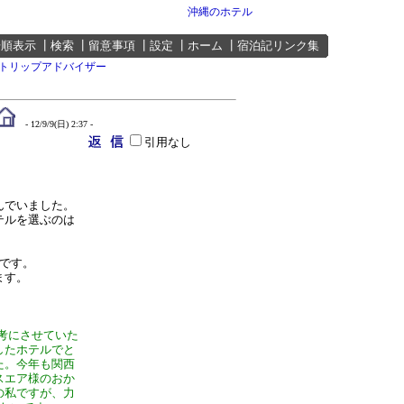
沖縄のホテル
号順表示
┃
検索
┃
留意事項
┃
設定
┃
ホーム
┃
宿泊記リンク集
トリップアドバイザー
- 12/9/9(日) 2:37 -
引用なし
んでいました。
テルを選ぶのは
です。
ます。
考にさせていた
したホテルでと
た。今年も関西
スエア様のおか
の私ですが、力