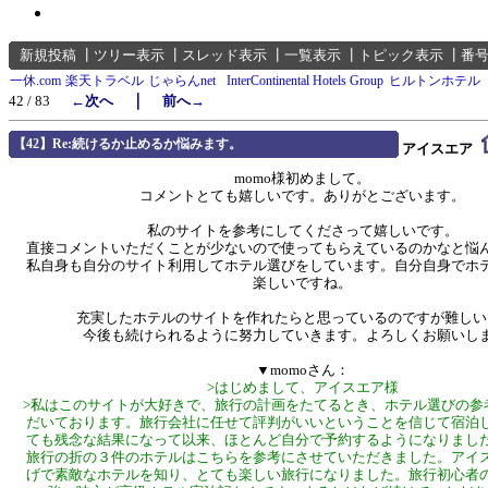
新規投稿
┃
ツリー表示
┃
スレッド表示
┃
一覧表示
┃
トピック表示
┃
番
一休.com
楽天トラベル
じゃらんnet
InterContinental Hotels Group
ヒルトンホテル
｜
42 / 83
←次へ
前へ→
【42】Re:続けるか止めるか悩みます。
アイスエア
momo様初めまして。
コメントとても嬉しいです。ありがとございます。
私のサイトを参考にしてくださって嬉しいです。
直接コメントいただくことが少ないので使ってもらえているのかなと悩
私自身も自分のサイト利用してホテル選びをしています。自分自身でホ
楽しいですね。
充実したホテルのサイトを作れたらと思っているのですが難しい
今後も続けられるように努力していきます。よろしくお願いし
▼momoさん：
>はじめまして、アイスエア様
>私はこのサイトが大好きで、旅行の計画をたてるとき、ホテル選びの参
だいております。旅行会社に任せて評判がいいということを信じて宿泊
ても残念な結果になって以来、ほとんど自分で予約するようになりまし
旅行の折の３件のホテルはこちらを参考にさせていただきました。アイ
げで素敵なホテルを知り、とても楽しい旅行になりました。旅行初心者