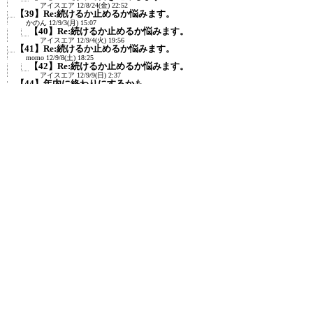
アイスエア
12/8/24(金) 22:52
【39】Re:続けるか止めるか悩みます。
かのん
12/9/3(月) 15:07
【40】Re:続けるか止めるか悩みます。
アイスエア
12/9/4(火) 19:56
【41】Re:続けるか止めるか悩みます。
momo
12/9/8(土) 18:25
【42】Re:続けるか止めるか悩みます。
アイスエア
12/9/9(日) 2:37
【44】年内に終わりにするかも。
アイスエア
12/10/8(月) 17:59
【45】Re:年内に終わりにするかも。
ママごん
12/10/8(月) 18:57
【46】Re:年内に終わりにするかも。
アイスエア
12/10/10(水) 0:29
【47】Re:年内に終わりにするかも。
コジコジ
12/10/13(土) 6:19
【48】Re:年内に終わりにするかも。
アイスエア
12/10/13(土) 20:20
【52】11月に入ってもアクセスが減り続けてい
ます。
アイスエア
12/11/5(月) 0:59
【53】<small style="font-size:xx-small"&g...
名前なし
12/11/6(火) 13:20
【54】<small style="font-size:xx-
small"&g...
アイスエア
12/11/6(火) 20:30
【55】Re:続けるか止めるか悩みます。
アイスエア
12/12/25(火) 0:47
【58】Re:続けるか止めるか悩みます。
≪
キヨ
13/2/24(日) 1:12
【60】Re:続けるか止めるか悩みます。
アイスエア
13/3/3(日) 22:50
新規投稿
|
ツリー表示
|
スレッド表示
|
一覧表示
|
ト