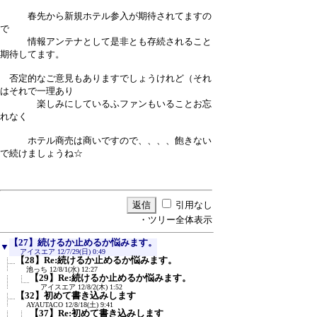
春先から新規ホテル参入が期待されてますの
で
情報アンテナとして是非とも存続されること
期待してます。
否定的なご意見もありますでしょうけれど（それ
はそれで一理あり
楽しみにしているふファンもいることお忘
れなく
ホテル商売は商いですので、、、、飽きない
で続けましょうね☆
引用なし
・ツリー全体表示
【27】続けるか止めるか悩みます。
▼
アイスエア
12/7/29(日) 0:49
【28】Re:続けるか止めるか悩みます。
池っち
12/8/1(水) 12:27
【29】Re:続けるか止めるか悩みます。
アイスエア
12/8/2(木) 1:52
【32】初めて書き込みします
AYAUTACO
12/8/18(土) 9:41
【37】Re:初めて書き込みします