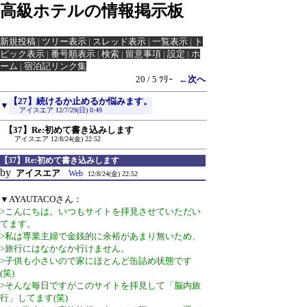
高級ホテルの情報掲示板
新規投稿
|
ツリー表示
|
スレッド表示
|
一覧表示
|
ト
ピック表示
|
番号順表示
|
検索
|
留意事項
|
設定
|
ホ
ーム
|
宿泊記リンク集
20 / 5 ﾂﾘｰ
←次へ
【27】続けるか止めるか悩みます。
▼
アイスエア
12/7/29(日) 0:49
【37】Re:初めて書き込みします
アイスエア
12/8/24(金) 22:52
【37】Re:初めて書き込みします
by
アイスエア
Web
12/8/24(金) 22:52
▼AYAUTACOさん：
>こんにちは。いつもサイトを拝見させていただい
てます。
>私は専業主婦で金銭的に余裕があまり無いため、
>旅行にはなかなか行けません。
>子供も小さいので家にほとんど缶詰め状態です
(笑)
>そんな毎日ですがこのサイトを拝見して「脳内旅
行」してます(笑)