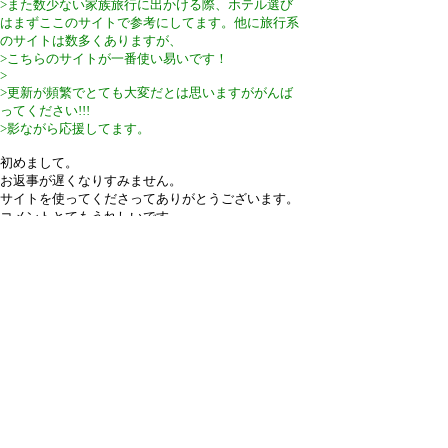
>また数少ない家族旅行に出かける際、ホテル選び
はまずここのサイトで参考にしてます。他に旅行系
のサイトは数多くありますが、
>こちらのサイトが一番使い易いです！
>
>更新が頻繁でとても大変だとは思いますががんば
ってください!!!
>影ながら応援してます。
初めまして。
お返事が遅くなりすみません。
サイトを使ってくださってありがとうございます。
コメントとてもうれしいです。
今後も頑張って続けられるよう努力します。
応援ありがとうございます。
引用なし
・ツリー全体表示
新規投稿
|
ツリー表示
|
スレッド表示
|
一覧表示
|
ト
ピック表示
|
番号順表示
|
検索
|
留意事項
|
設定
|
ホ
ーム
|
宿泊記リンク集
20 / 5 ﾂﾘｰ
←次へ
ページ：
記事番号：