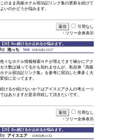
このまま高級ホテル宿泊記リンク集の更新を続けて
よいのかどうか悩みます。
引用なし
・ツリー全体表示
【28】Re:続けるか止めるか悩みます。
by
池っち
Web
12/8/1(水) 12:27
色々なホテル情報検索ＨＰが増えてきて確かにアク
セス数は減ってるかも知れませんが、私自身『高級
ホテル宿泊記リンク集』を参考に宿泊した事多く大
変役に立ってます。
続けるか続けないか？はアイスエアさんの考え一つ
ではありますが是非存続して頂きたいです。
引用なし
・ツリー全体表示
【29】Re:続けるか止めるか悩みます。
by
アイスエア
12/8/2(木) 1:52