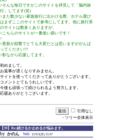
>そんな毎日ですがこのサイトを拝見して「脳内旅
行」してます(笑)
>また数少ない家族旅行に出かける際、ホテル選び
はまずここのサイトで参考にしてます。他に旅行系
のサイトは数多くありますが、
>こちらのサイトが一番使い易いです！
>
>更新が頻繁でとても大変だとは思いますががんば
ってください!!!
>影ながら応援してます。
初めまして。
お返事が遅くなりすみません。
サイトを使ってくださってありがとうございます。
コメントとてもうれしいです。
今後も頑張って続けられるよう努力します。
応援ありがとうございます。
引用なし
・ツリー全体表示
【39】Re:続けるか止めるか悩みます。
by
かのん
Web
12/9/3(月) 15:07