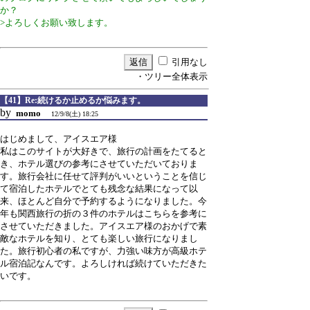
か？
>よろしくお願い致します。
引用なし
・ツリー全体表示
【41】Re:続けるか止めるか悩みます。
by
momo
12/9/8(土) 18:25
はじめまして、アイスエア様
私はこのサイトが大好きで、旅行の計画をたてると
き、ホテル選びの参考にさせていただいておりま
す。旅行会社に任せて評判がいいということを信じ
て宿泊したホテルでとても残念な結果になって以
来、ほとんど自分で予約するようになりました。今
年も関西旅行の折の３件のホテルはこちらを参考に
させていただきました。アイスエア様のおかげで素
敵なホテルを知り、とても楽しい旅行になりまし
た。旅行初心者の私ですが、力強い味方が高級ホテ
ル宿泊記なんです。よろしければ続けていただきた
いです。