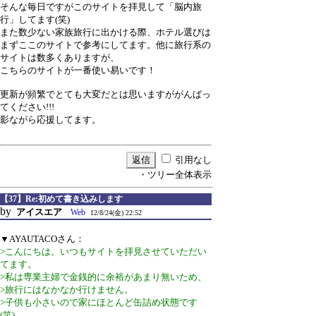
そんな毎日ですがこのサイトを拝見して「脳内旅
行」してます(笑)
また数少ない家族旅行に出かける際、ホテル選びは
まずここのサイトで参考にしてます。他に旅行系の
サイトは数多くありますが、
こちらのサイトが一番使い易いです！
更新が頻繁でとても大変だとは思いますががんばっ
てください!!!
影ながら応援してます。
引用なし
・ツリー全体表示
【37】Re:初めて書き込みします
by
アイスエア
Web
12/8/24(金) 22:52
▼AYAUTACOさん：
>こんにちは。いつもサイトを拝見させていただい
てます。
>私は専業主婦で金銭的に余裕があまり無いため、
>旅行にはなかなか行けません。
>子供も小さいので家にほとんど缶詰め状態です
(笑)