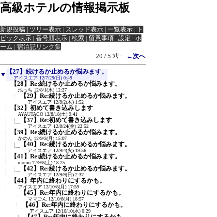
高級ホテルの情報掲示板
新規投稿
|
ツリー表示
|
スレッド表示
|
一覧表示
|
ト
ピック表示
|
番号順表示
|
検索
|
留意事項
|
設定
|
ホ
ーム
|
宿泊記リンク集
20 / 5 ﾂﾘｰ
←次へ
【27】続けるか止めるか悩みます。
▼
アイスエア
12/7/29(日) 0:49
【28】Re:続けるか止めるか悩みます。
池っち
12/8/1(水) 12:27
【29】Re:続けるか止めるか悩みます。
アイスエア
12/8/2(木) 1:52
【32】初めて書き込みします
AYAUTACO
12/8/18(土) 9:41
【37】Re:初めて書き込みします
アイスエア
12/8/24(金) 22:52
【39】Re:続けるか止めるか悩みます。
かのん
12/9/3(月) 15:07
【40】Re:続けるか止めるか悩みます。
アイスエア
12/9/4(火) 19:56
【41】Re:続けるか止めるか悩みます。
momo
12/9/8(土) 18:25
【42】Re:続けるか止めるか悩みます。
アイスエア
12/9/9(日) 2:37
【44】年内に終わりにするかも。
アイスエア
12/10/8(月) 17:59
【45】Re:年内に終わりにするかも。
ママごん
12/10/8(月) 18:57
【46】Re:年内に終わりにするかも。
アイスエア
12/10/10(水) 0:29
【47】Re:年内に終わりにするかも。