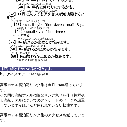
コジコジ
12/10/13(土) 6:19
【48】Re:年内に終わりにするかも。
アイスエア
12/10/13(土) 20:20
【52】11月に入ってもアクセスが減り続けてい
ます。
アイスエア
12/11/5(月) 0:59
【53】<small style="font-size:xx-small"&g...
名前なし
12/11/6(火) 13:20
【54】<small style="font-size:xx-
small"&g...
アイスエア
12/11/6(火) 20:30
【55】Re:続けるか止めるか悩みます。
アイスエア
12/12/25(火) 0:47
【58】Re:続けるか止めるか悩みます。
キヨ
13/2/24(日) 1:12
【60】Re:続けるか止めるか悩みます。
アイスエア
13/3/3(日) 22:50
【27】続けるか止めるか悩みます。
by
アイスエア
12/7/29(日) 0:49
高級ホテル宿泊記リンク集は今月で6年経っていま
す。
その間に高級ホテル宿泊記リンク集２を作り掲示板
と高級ホテルについてのアンケートのページを設置
していますがほとんど使われていない状態です。
高級ホテル宿泊記リンク集のアクセスも減っていま
す。