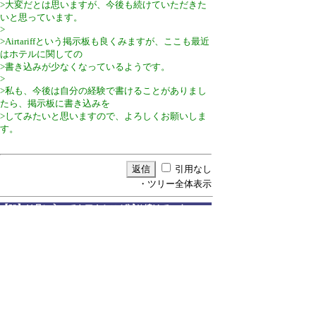
>大変だとは思いますが、今後も続けていただきた
いと思っています。
>
>Airtariffという掲示板も良くみますが、ここも最近
はホテルに関しての
>書き込みが少なくなっているようです。
>
>私も、今後は自分の経験で書けることがありまし
たら、掲示板に書き込みを
>してみたいと思いますので、よろしくお願いしま
す。
引用なし
・ツリー全体表示
【52】11月に入ってもアクセスが減り続けていま...
by
アイスエア
Web
12/11/5(月) 0:59
高級ホテル宿泊記リンク集のアクセスが大幅に減っ
ています。
検索サイトからのアクセスが減少しています。
5分の一くらいになっています。