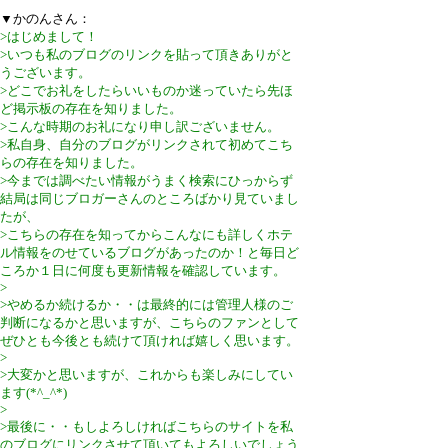
▼かのんさん：
>はじめまして！
>いつも私のブログのリンクを貼って頂きありがと
うございます。
>どこでお礼をしたらいいものか迷っていたら先ほ
ど掲示板の存在を知りました。
>こんな時期のお礼になり申し訳ございません。
>私自身、自分のブログがリンクされて初めてこち
らの存在を知りました。
>今までは調べたい情報がうまく検索にひっからず
結局は同じブロガーさんのところばかり見ていまし
たが、
>こちらの存在を知ってからこんなにも詳しくホテ
ル情報をのせているブログがあったのか！と毎日ど
ころか１日に何度も更新情報を確認しています。
>
>やめるか続けるか・・は最終的には管理人様のご
判断になるかと思いますが、こちらのファンとして
ぜひとも今後とも続けて頂ければ嬉しく思います。
>
>大変かと思いますが、これからも楽しみにしてい
ます(*^_^*)
>
>最後に・・もしよろしければこちらのサイトを私
のブログにリンクさせて頂いてもよろしいでしょう