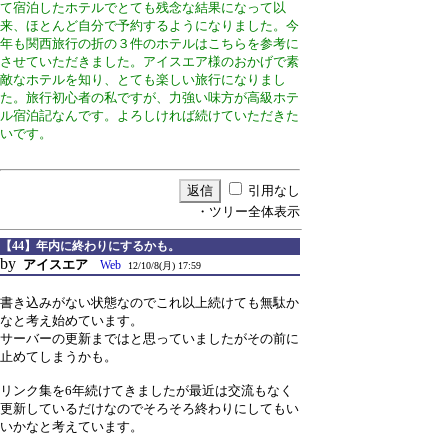
て宿泊したホテルでとても残念な結果になって以
来、ほとんど自分で予約するようになりました。今
年も関西旅行の折の３件のホテルはこちらを参考に
させていただきました。アイスエア様のおかげで素
敵なホテルを知り、とても楽しい旅行になりまし
た。旅行初心者の私ですが、力強い味方が高級ホテ
ル宿泊記なんです。よろしければ続けていただきた
いです。
引用なし
・ツリー全体表示
【44】年内に終わりにするかも。
by
アイスエア
Web
12/10/8(月) 17:59
書き込みがない状態なのでこれ以上続けても無駄か
なと考え始めています。
サーバーの更新まではと思っていましたがその前に
止めてしまうかも。
リンク集を6年続けてきましたが最近は交流もなく
更新しているだけなのでそろそろ終わりにしてもい
いかなと考えています。