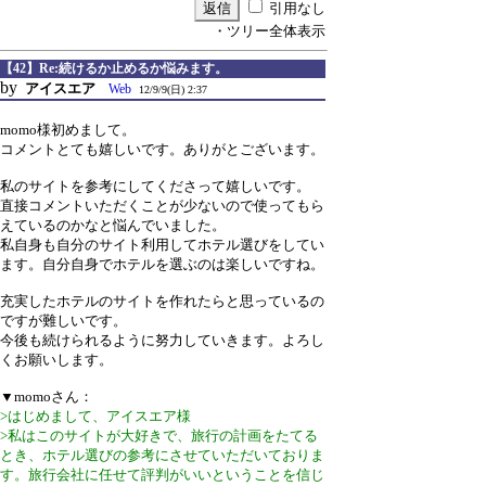
引用なし
・ツリー全体表示
【42】Re:続けるか止めるか悩みます。
by
アイスエア
Web
12/9/9(日) 2:37
momo様初めまして。
コメントとても嬉しいです。ありがとございます。
私のサイトを参考にしてくださって嬉しいです。
直接コメントいただくことが少ないので使ってもら
えているのかなと悩んでいました。
私自身も自分のサイト利用してホテル選びをしてい
ます。自分自身でホテルを選ぶのは楽しいですね。
充実したホテルのサイトを作れたらと思っているの
ですが難しいです。
今後も続けられるように努力していきます。よろし
くお願いします。
▼momoさん：
>はじめまして、アイスエア様
>私はこのサイトが大好きで、旅行の計画をたてる
とき、ホテル選びの参考にさせていただいておりま
す。旅行会社に任せて評判がいいということを信じ