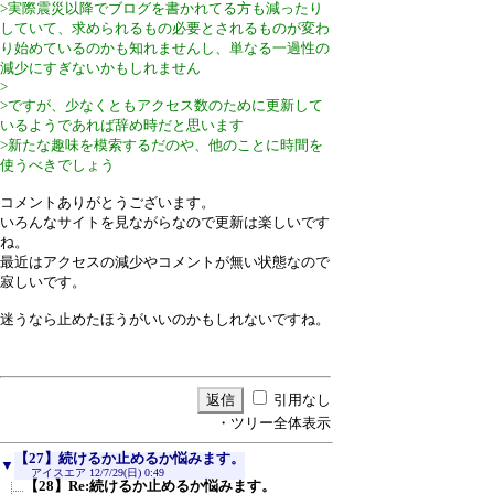
>実際震災以降でブログを書かれてる方も減ったり
していて、求められるもの必要とされるものが変わ
り始めているのかも知れませんし、単なる一過性の
減少にすぎないかもしれません
>
>ですが、少なくともアクセス数のために更新して
いるようであれば辞め時だと思います
>新たな趣味を模索するだのや、他のことに時間を
使うべきでしょう
コメントありがとうございます。
いろんなサイトを見ながらなので更新は楽しいです
ね。
最近はアクセスの減少やコメントが無い状態なので
寂しいです。
迷うなら止めたほうがいいのかもしれないですね。
引用なし
・ツリー全体表示
【27】続けるか止めるか悩みます。
▼
アイスエア
12/7/29(日) 0:49
【28】Re:続けるか止めるか悩みます。