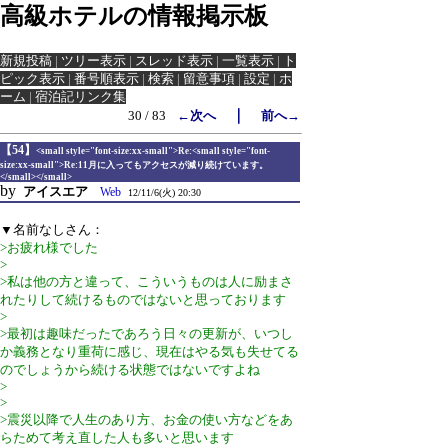
高級ホテルの情報掲示板
新規投稿
|
ツリー表示
|
スレッド表示
|
一覧表示
|
ト
ピック表示
|
番号順表示
|
検索
|
留意事項
|
設定
|
ホ
ーム
|
宿泊記リンク集
｜
30 / 83
←次へ
前へ→
【54】
<small style="font-size:xx-small">Re:<small style="font-
size:xx-small">Re:11月に入ってもアクセスが減り続けています。
</small></small>
by
アイスエア
Web
12/11/6(火) 20:30
▼名前なしさん：
>お疲れ様でした
>
>私は他の方と違って、こういうものは人に励まさ
れたりして続けるものではないと思っております
>
>最初は趣味だったであろう日々の更新が、いつし
か義務となり重荷に感じ、現在はやる気も失せてる
のでしょうから続ける状態ではないですよね
>
>
>震災以降で人生のあり方、お金の使い方などをあ
らためて考え直した人も多いと思います