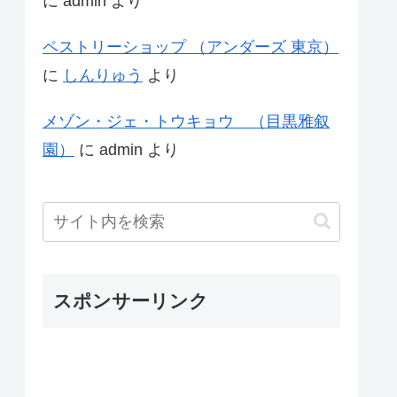
に
admin
より
ペストリーショップ （アンダーズ 東京）
に
しんりゅう
より
メゾン・ジェ・トウキョウ （目黒雅叙
園）
に
admin
より
スポンサーリンク