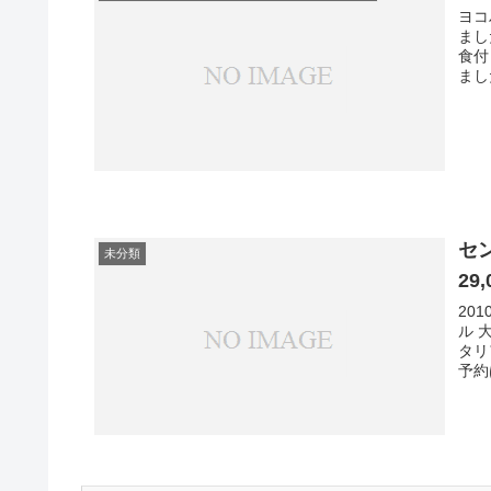
ヨコ
まし
食付
まし
セ
未分類
29
20
ル 
タリ
予約は