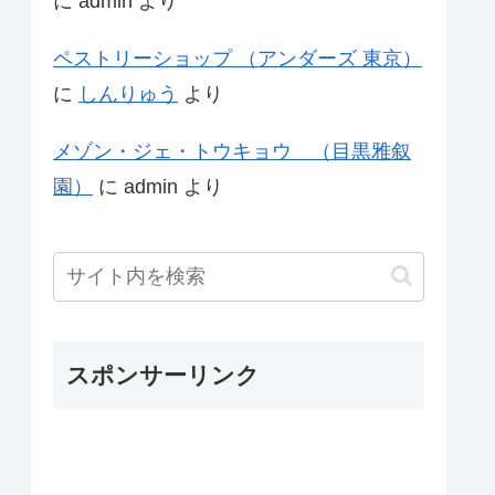
に
admin
より
ペストリーショップ （アンダーズ 東京）
に
しんりゅう
より
メゾン・ジェ・トウキョウ （目黒雅叙
園）
に
admin
より
スポンサーリンク