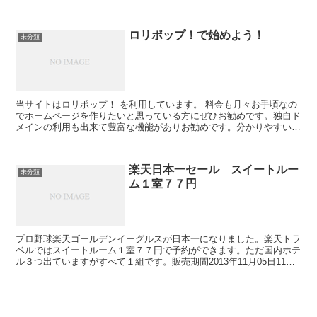
のご案内ページレストランによっては提供座席...
ロリポップ！で始めよう！
未分類
当サイトはロリポップ！ を利用しています。 料金も月々お手頃なの
でホームページを作りたいと思っている方にぜひお勧めです。独自ド
メインの利用も出来て豊富な機能がありお勧めです。分かりやすいマ
ニュアルもあるので初めてレンタルサーバーを借りる方...
楽天日本一セール スイートルー
未分類
ム１室７７円
プロ野球楽天ゴールデンイーグルスが日本一になりました。楽天トラ
ベルではスイートルーム１室７７円で予約ができます。ただ国内ホテ
ル３つ出ていますがすべて１組です。販売期間2013年11月05日11時
00分～2013年11月05日11時29分帝国...