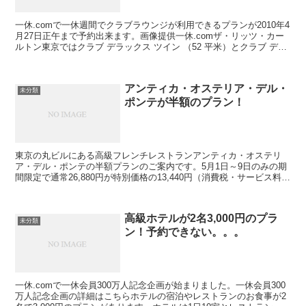
一休.comで一休週間でクラブラウンジが利用できるプランが2010年4
月27日正午まで予約出来ます。画像提供一休.comザ・リッツ・カー
ルトン東京ではクラブ デラックス ツイン （52 平米）とクラブ デラ
ックス キング （52 平米）...
アンティカ・オステリア・デル・
未分類
ポンテが半額のプラン！
東京の丸ビルにある高級フレンチレストランアンティカ・オステリ
ア・デル・ポンテの半額プランのご案内です。5月1日～9日のみの期
間限定で通常26,880円が特別価格の13,440円（消費税・サービス料
込）です。※写真はイメージです予約は2名様で...
高級ホテルが2名3,000円のプラ
未分類
ン！予約できない。。。
一休.comで一休会員300万人記念企画が始まりました。一休会員300
万人記念企画の詳細はこちらホテルの宿泊やレストランのお食事が2