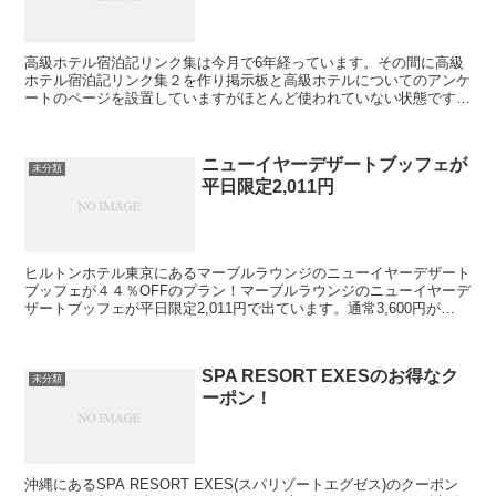
高級ホテル宿泊記リンク集は今月で6年経っています。その間に高級
ホテル宿泊記リンク集２を作り掲示板と高級ホテルについてのアンケ
ートのページを設置していますがほとんど使われていない状態です。
ホテルのページ自体が必要なくなっているのかなと考え始め...
ニューイヤーデザートブッフェが
未分類
平日限定2,011円
ヒルトンホテル東京にあるマーブルラウンジのニューイヤーデザート
ブッフェが４４％OFFのプラン！マーブルラウンジのニューイヤーデ
ザートブッフェが平日限定2,011円で出ています。通常3,600円が
2,011円です。（消費税・サービス料込）当サ...
SPA RESORT EXESのお得なク
未分類
ーポン！
沖縄にあるSPA RESORT EXES(スパリゾートエグゼス)のクーポン